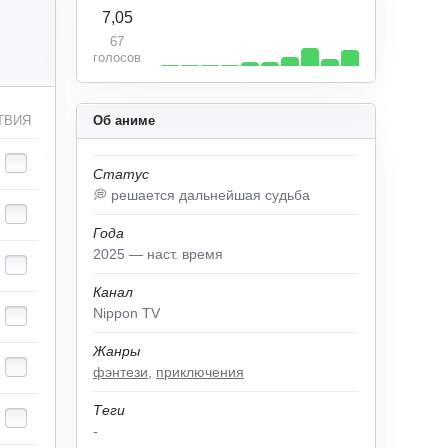
7,05
67
голосов
ТВИЯ
Об аниме
Статус
💭 решается дальнейшая судьба
Года
2025 — наст. время
Канал
Nippon TV
Жанры
фэнтези
,
приключения
Теги
-