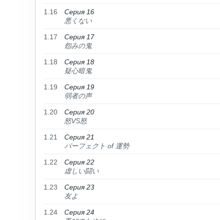
1.16
Серия 16
悪くない
1.17
Серия 17
怨みの鬼
1.18
Серия 18
疑心暗鬼
1.19
Серия 19
弱者の声
1.20
Серия 20
怒VS怒
1.21
Серия 21
パーフェクト of 運勢
1.22
Серия 22
虚しい闘い
1.23
Серия 23
友よ
1.24
Серия 24