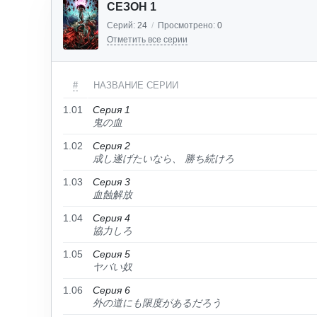
СЕЗОН 1
Серий:
24
/
Просмотрено:
0
Отметить все серии
#
НАЗВАНИЕ СЕРИИ
1.01
Серия 1
鬼の血
1.02
Серия 2
成し遂げたいなら、 勝ち続けろ
1.03
Серия 3
血蝕解放
1.04
Серия 4
協力しろ
1.05
Серия 5
ヤバい奴
1.06
Серия 6
外の道にも限度があるだろう