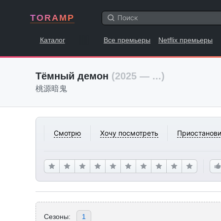
TORAMP
Каталог
Все премьеры
Netflix премьеры
Тёмный демон
(2025 — ...)
桃源暗鬼
Смотрю
Хочу посмотреть
Приостанови
Сезоны:
1