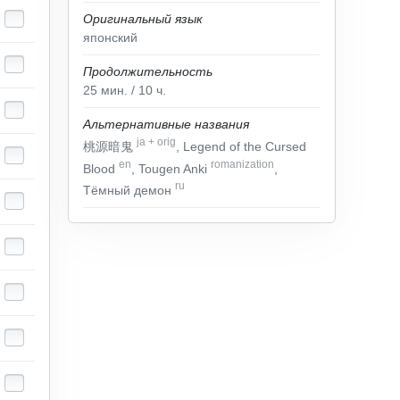
Оригинальный язык
японский
Продолжительность
25
мин.
/ 10
ч.
Альтернативные названия
ja
+
orig
桃源暗鬼
, Legend of the Cursed
en
romanization
Blood
, Tougen Anki
,
ru
Тёмный демон