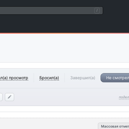
/
л(а) просмотр
Бросил(а)
Завершил(а)
Не смотрел
поде
Массовая отме