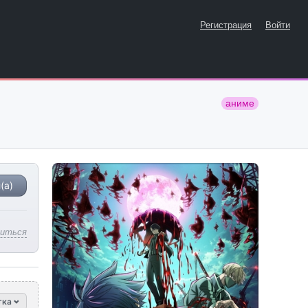
Регистрация
Войти
аниме
(а)
литься
тка