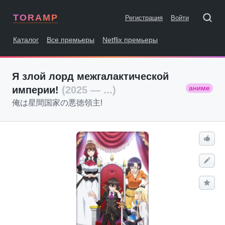
TORAMP
Регистрация
Войти
Каталог
Все премьеры
Netflix премьеры
Я злой лорд межгалактической
аниме
империи!
(2025 — ...)
俺は星間国家の悪徳領主!