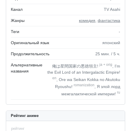
Канал
TV Asahi
Жанры
комедия
,
фантастика
Теги
-
Оригинальный язык
японский
Продолжительность
25
мин.
/ 5
ч.
Альтернативные
ja
+
orig
俺は星間国家の悪徳領主!
, I'm
названия
the Evil Lord of an Intergalactic Empire!
en
, Ore wa Seikan Kokka no Akutoku
romanization
Ryoushu!
, Я злой лорд
ru
межгалактической империи!
Рейтинг аниме
рейтинг