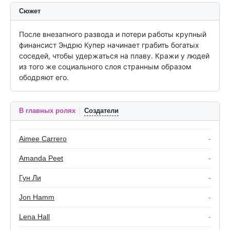
Сюжет
После внезапного развода и потери работы крупный 
финансист Эндрю Купер начинает грабить богатых 
соседей, чтобы удержаться на плаву. Кражи у людей 
из того же социального слоя странным образом 
ободряют его.
В главных ролях
Создатели
Aimee Carrero
-
Amanda Peet
-
Гун Ли
-
Jon Hamm
-
Lena Hall
-