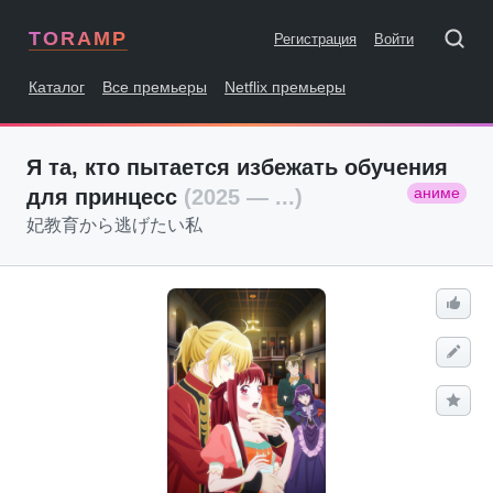
TORAMP
Регистрация
Войти
Каталог
Все премьеры
Netflix премьеры
Я та, кто пытается избежать обучения
аниме
для принцесс
(2025 — ...)
妃教育から逃げたい私