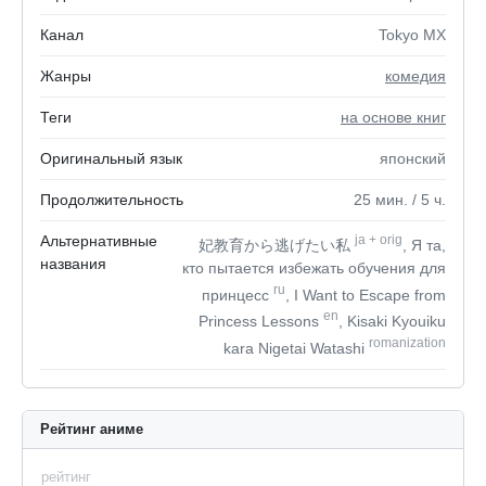
Канал
Tokyo MX
Жанры
комедия
Теги
на основе книг
Оригинальный язык
японский
Продолжительность
25
мин.
/ 5
ч.
Альтернативные
ja
+
orig
妃教育から逃げたい私
, Я та,
названия
кто пытается избежать обучения для
ru
принцесс
, I Want to Escape from
en
Princess Lessons
, Kisaki Kyouiku
romanization
kara Nigetai Watashi
Рейтинг аниме
рейтинг