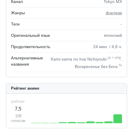
Канал
Tokyo MX
Жанры
фэнтези
Теги
-
Оригинальный язык
японский
Продолжительность
24
мин.
/ 4,8
ч.
Альтернативные
ja
+
orig
Kami-sama no Inai Nichiyoubi
,
названия
ru
Воскресенье без Бога
Рейтинг аниме
рейтинг
7,5
108
голосов