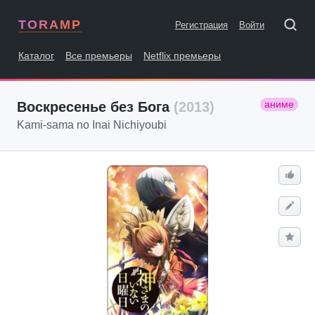
TORAMP
Регистрация
Войти
Каталог
Все премьеры
Netflix премьеры
аниме
Воскресенье без Бога
(2013)
Kami-sama no Inai Nichiyoubi