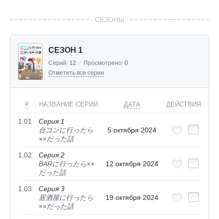
СЕЗОНЫ
СЕЗОН 1
Серий:
12
/
Просмотрено:
0
Отметить все серии
#
НАЗВАНИЕ СЕРИИ
ДАТА
ДЕЙСТВИЯ
1.01
Серия 1
合コンに行ったら
5 октября 2024
××だった話
1.02
Серия 2
BARに行ったら××
12 октября 2024
だった話
1.03
Серия 3
居酒屋に行ったら
19 октября 2024
××だった話