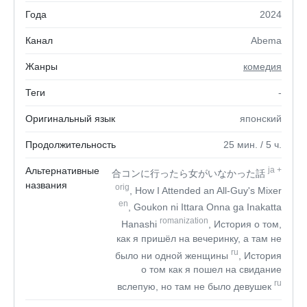
Года
2024
Канал
Abema
Жанры
комедия
Теги
-
Оригинальный язык
японский
Продолжительность
25
мин.
/ 5
ч.
Альтернативные
ja
+
合コンに行ったら女がいなかった話
названия
orig
, How I Attended an All-Guy's Mixer
en
, Goukon ni Ittara Onna ga Inakatta
romanization
Hanashi
, История о том,
как я пришёл на вечеринку, а там не
ru
было ни одной женщины
, История
о том как я пошел на свидание
ru
вслепую, но там не было девушек