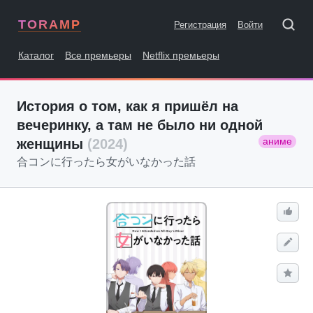
TORAMP
Регистрация
Войти
Каталог
Все премьеры
Netflix премьеры
История о том, как я пришёл на
вечеринку, а там не было ни одной
аниме
женщины
(2024)
合コンに行ったら女がいなかった話