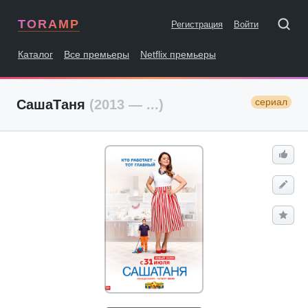
TORAMP
Регистрация
Войти
Каталог
Все премьеры
Netflix премьеры
сериал
СашаТаня
(2013 — ...)