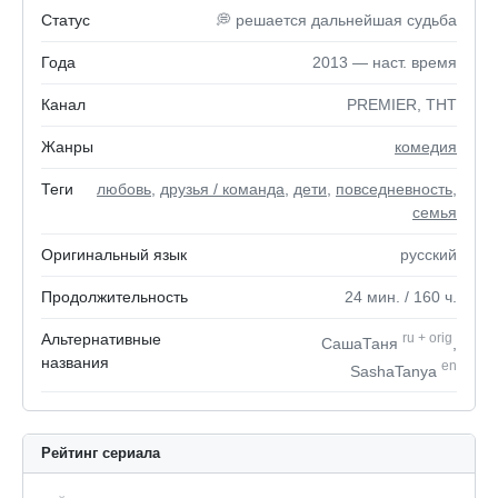
Статус
💭 решается дальнейшая судьба
Года
2013 — наст. время
Канал
PREMIER, ТНТ
Жанры
комедия
Теги
любовь
,
друзья / команда
,
дети
,
повседневность
,
семья
Оригинальный язык
русский
Продолжительность
24
мин.
/ 160
ч.
Альтернативные
ru
+
orig
СашаТаня
,
названия
en
SashaTanya
Рейтинг сериала