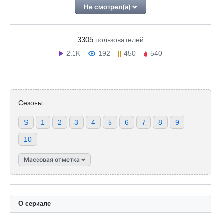
Не смотрел(а)
3305
пользователей
2.1K
192
450
540
Сезоны:
S
1
2
3
4
5
6
7
8
9
10
Массовая отметка
О сериале