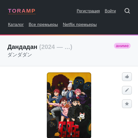
TORAMP
Регистрация
Войти
Каталог
Все премьеры
Netflix премьеры
аниме
Дандадан
(2024 — ...)
ダンダダン