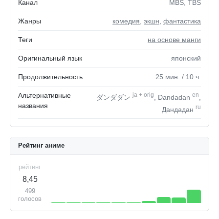
Канал
MBS, TBS
Жанры
комедия
,
экшн
,
фантастика
Теги
на основе манги
Оригинальный язык
японский
Продолжительность
25
мин.
/ 10
ч.
Альтернативные
ja
+
orig
en
ダンダダン
, Dandadan
,
названия
ru
Дандадан
Рейтинг аниме
рейтинг
8,45
499
голосов