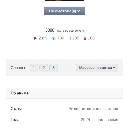
Не смотрел(а)
3888
пользователей
2.8K
730
285
108
Сезоны:
1
2
3
Массовая отметка
Об аниме
Статус
☕️ вернется «неизвестно»
Года
2024 — наст. время