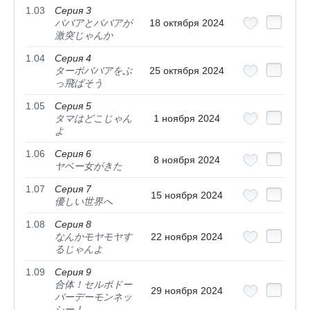
1.03
Серия 3
ババアとババアが
18 октября 2024
激突じゃんか
1.04
Серия 4
ターボババアをぶ
25 октября 2024
っ飛ばそう
1.05
Серия 5
タマはどこじゃん
1 ноября 2024
よ
1.06
Серия 6
8 ноября 2024
ヤベー女がきた
1.07
Серия 7
15 ноября 2024
優しい世界へ
1.08
Серия 8
なんかモヤモヤす
22 ноября 2024
るじゃんよ
1.09
Серия 9
合体！セルポドー
29 ноября 2024
バーデーモンネッ
シー！