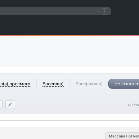
/
л(а) просмотр
Бросил(а)
Завершил(а)
Не смотрел
поде
Массовая отме