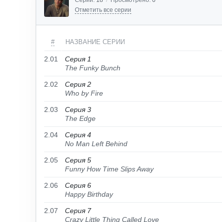
Серий:
18
/
Просмотрено:
0
Отметить все серии
#
НАЗВАНИЕ СЕРИИ
2.01
Серия 1
The Funky Bunch
2.02
Серия 2
Who by Fire
2.03
Серия 3
The Edge
2.04
Серия 4
No Man Left Behind
2.05
Серия 5
Funny How Time Slips Away
2.06
Серия 6
Happy Birthday
2.07
Серия 7
Crazy Little Thing Called Love