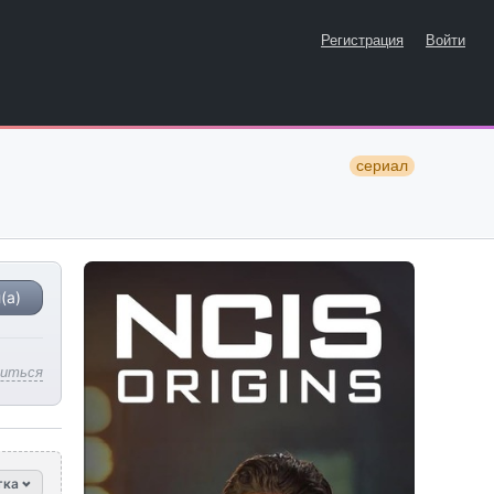
Регистрация
Войти
сериал
(а)
литься
тка