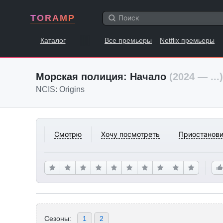
TORAMP
Каталог
Все премьеры
Netflix премьеры
Морская полиция: Начало
(2024 — ...)
NCIS: Origins
Смотрю
Хочу посмотреть
Приостанови
Сезоны:
1
2