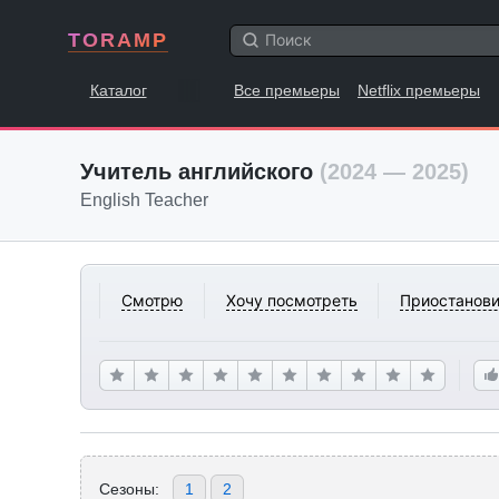
TORAMP
Каталог
Все премьеры
Netflix премьеры
Учитель английского
(2024 — 2025)
English Teacher
Смотрю
Хочу посмотреть
Приостанови
Сезоны:
1
2