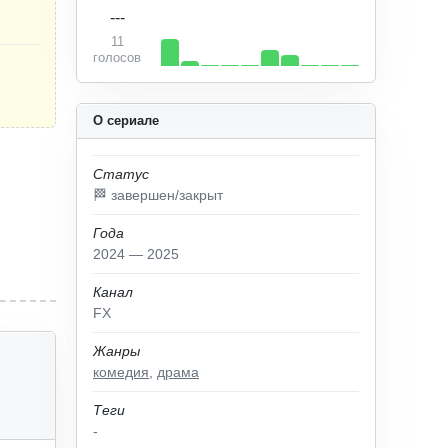
---
11
голосов
О сериале
Статус
🏁 завершен/закрыт
Года
2024 — 2025
Канал
FX
Жанры
комедия
,
драма
Теги
-