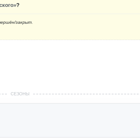
ского»
?
вершён/закрыт.
СЕЗОНЫ