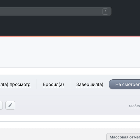
/
л(а) просмотр
Бросил(а)
Завершил(а)
Не смотрел
поде
Массовая отме