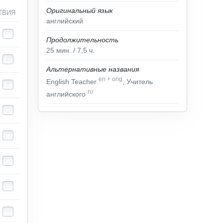
Оригинальный язык
ТВИЯ
английский
Продолжительность
25
мин.
/ 7,5
ч.
Альтернативные названия
en
+
orig
English Teacher
, Учитель
ru
английского