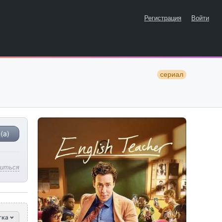
Регистрация
Войти
сериал
(а)
литься
тка