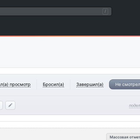
/
л(а) просмотр
Бросил(а)
Завершил(а)
Не смотрел
поде
Массовая отме