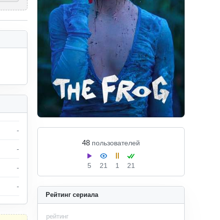
-
48
пользователей
-
5
21
1
21
-
-
Рейтинг сериала
рейтинг