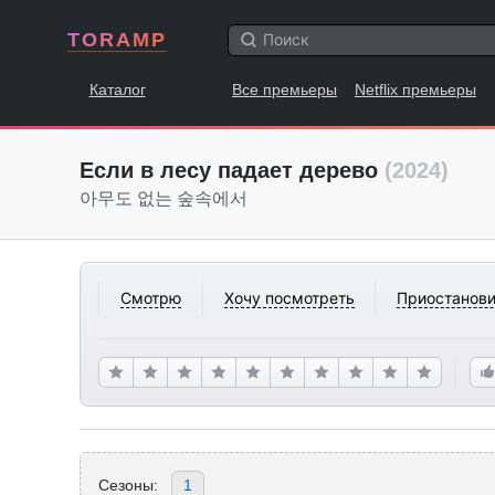
TORAMP
Каталог
Все премьеры
Netflix премьеры
Если в лесу падает дерево
(2024)
아무도 없는 숲속에서
Смотрю
Хочу посмотреть
Приостанови
Сезоны:
1