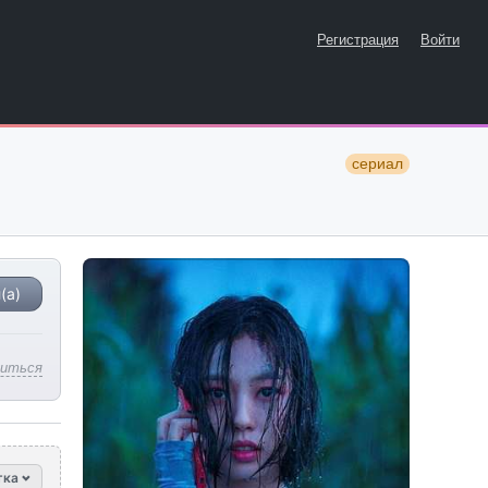
Регистрация
Войти
сериал
(а)
литься
тка