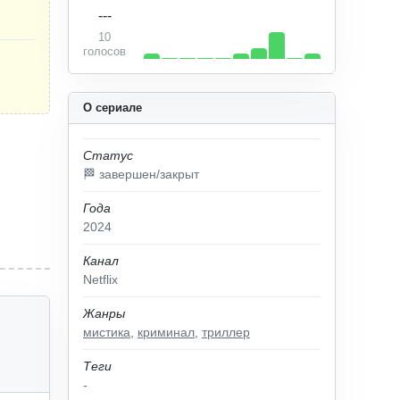
---
10
голосов
О сериале
Статус
🏁 завершен/закрыт
Года
2024
Канал
Netflix
Жанры
мистика
,
криминал
,
триллер
Теги
-