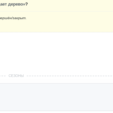
дает дерево»
?
вершён/закрыт.
СЕЗОНЫ