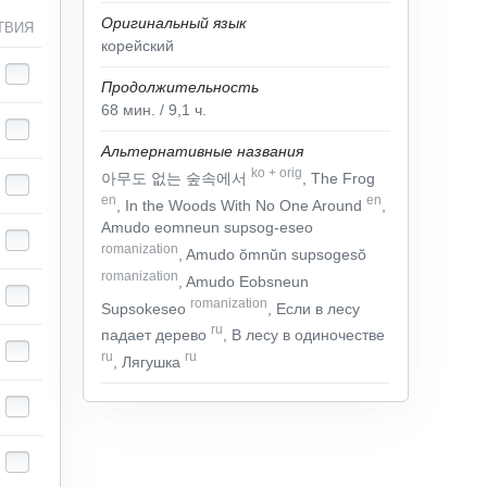
Оригинальный язык
ТВИЯ
корейский
Продолжительность
68
мин.
/ 9,1
ч.
Альтернативные названия
ko
+
orig
아무도 없는 숲속에서
, The Frog
en
en
, In the Woods With No One Around
,
Amudo eomneun supsog-eseo
romanization
, Amudo ŏmnŭn supsogesŏ
romanization
, Amudo Eobsneun
romanization
Supsokeseo
, Если в лесу
ru
падает дерево
, В лесу в одиночестве
ru
ru
, Лягушка