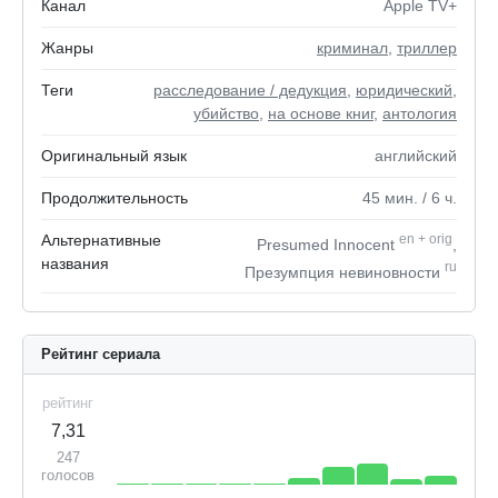
Канал
Apple TV+
Жанры
криминал
,
триллер
Теги
расследование / дедукция
,
юридический
,
убийство
,
на основе книг
,
антология
Оригинальный язык
английский
Продолжительность
45
мин.
/ 6
ч.
Альтернативные
en
+
orig
Presumed Innocent
,
названия
ru
Презумпция невиновности
Рейтинг сериала
рейтинг
7,31
247
голосов