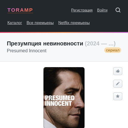
TORAMP
Регистрация
Войти
Каталог
Все премьеры
Netflix премьеры
Презумпция невиновности
(2024 — ...)
сериал
Presumed Innocent