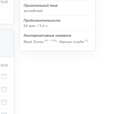
ТВИЯ
Оригинальный язык
английский
Продолжительность
54
мин.
/ 5,4
ч.
Альтернативные названия
en
+
orig
ru
Black Doves
, Чёрные голуби
ТВИЯ