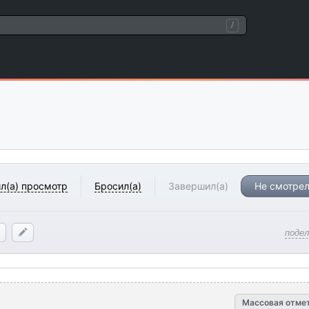
/
л(а) просмотр
Бросил(а)
Завершил(а)
Не смотрел
поде
Массовая отме