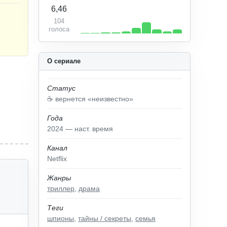
6,46
104
голоса
О сериале
Статус
☕️ вернется «неизвестно»
Года
2024 — наст. время
Канал
Netflix
Жанры
триллер
,
драма
Теги
шпионы
,
тайны / секреты
,
семья