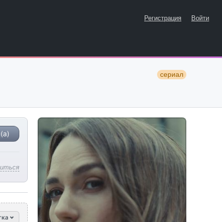
Регистрация
Войти
сериал
(а)
литься
тка