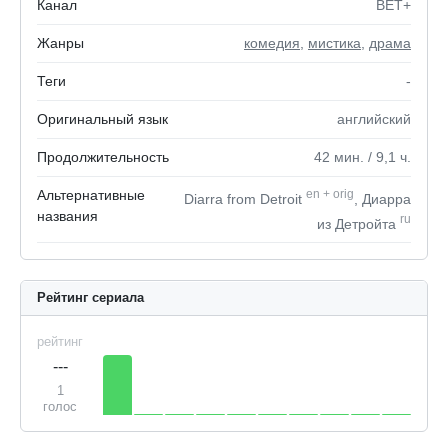
Канал
BET+
Жанры
комедия
,
мистика
,
драма
Теги
-
Оригинальный язык
английский
Продолжительность
42
мин.
/ 9,1
ч.
Альтернативные
en
+
orig
Diarra from Detroit
, Диарра
названия
ru
из Детройта
Рейтинг сериала
рейтинг
---
1
голос