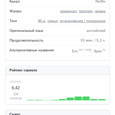
Канал
Netflix
Жанры
криминал
,
триллер
,
драма
Теги
80-е
,
семья
,
исчезновение / похищение
Оригинальный язык
английский
Продолжительность
53
мин.
/ 5,3
ч.
Альтернативные названия
en
+
orig
ru
Eric
, Эрик
Рейтинг сериала
рейтинг
6,42
106
голосов
Сюжет