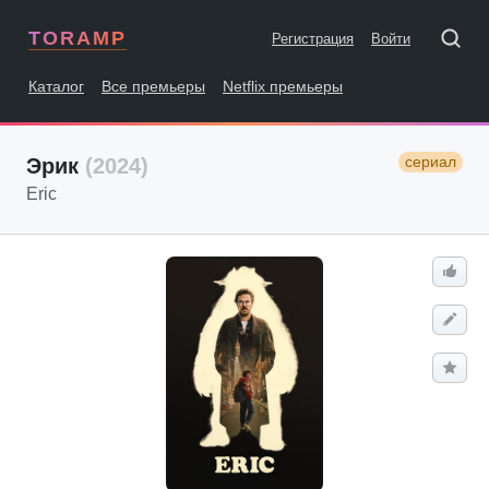
TORAMP
Регистрация
Войти
Каталог
Все премьеры
Netflix премьеры
сериал
Эрик
(2024)
Eric