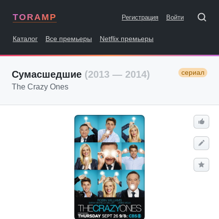
TORAMP
Регистрация
Войти
Каталог
Все премьеры
Netflix премьеры
сериал
Сумасшедшие
(2013 — 2014)
The Crazy Ones