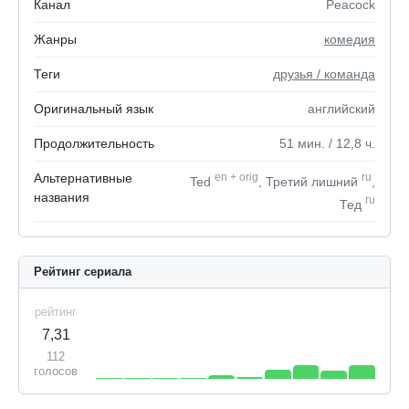
Канал
Peacock
Жанры
комедия
Теги
друзья / команда
Оригинальный язык
английский
Продолжительность
51
мин.
/ 12,8
ч.
Альтернативные
en
+
orig
ru
Ted
, Третий лишний
,
названия
ru
Тед
Рейтинг сериала
рейтинг
7,31
112
голосов