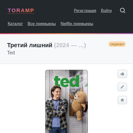
TORAMP
Регистрация
Войти
Каталог
Все премьеры
Netflix премьеры
сериал
Третий лишний
(2024 — ...)
Ted