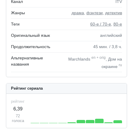
Канал
ITV
Жанры
драма
,
фэнтези
,
детектив
Теги
60-е / 70-е
,
80-е
Оригинальный язык
английский
Продолжительность
45
мин.
/ 3,8
ч.
Альтернативные
en
+
orig
Marchlands
, Дом на
названия
ru
окраине
Рейтинг сериала
рейтинг
6,39
72
голоса