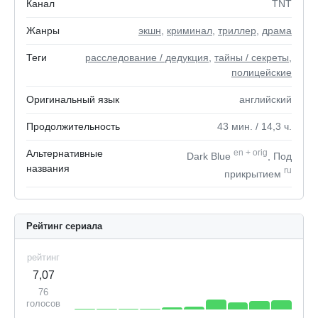
Канал
TNT
Жанры
экшн
,
криминал
,
триллер
,
драма
Теги
расследование / дедукция
,
тайны / секреты
,
полицейские
Оригинальный язык
английский
Продолжительность
43
мин.
/ 14,3
ч.
Альтернативные
en
+
orig
Dark Blue
, Под
названия
ru
прикрытием
Рейтинг сериала
рейтинг
7,07
76
голосов