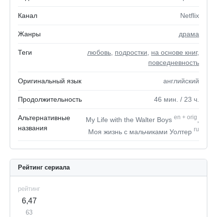
Канал
Netflix
Жанры
драма
Теги
любовь
,
подростки
,
на основе книг
,
повседневность
Оригинальный язык
английский
Продолжительность
46
мин.
/ 23
ч.
Альтернативные
en
+
orig
My Life with the Walter Boys
,
названия
ru
Моя жизнь с мальчиками Уолтер
Рейтинг сериала
рейтинг
6,47
63