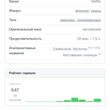
Канал
Netflix
Жанры
фэнтези
,
ужасы
Теги
вампиры
,
средневековье
Оригинальный язык
английский
Продолжительность
28
мин.
/ 7,5
ч.
Альтернативные
en
+
orig
Castlevania: Nocturne
,
названия
ru
Кастлвания: ноктюрн
Рейтинг сериала
рейтинг
6,67
79
голосов