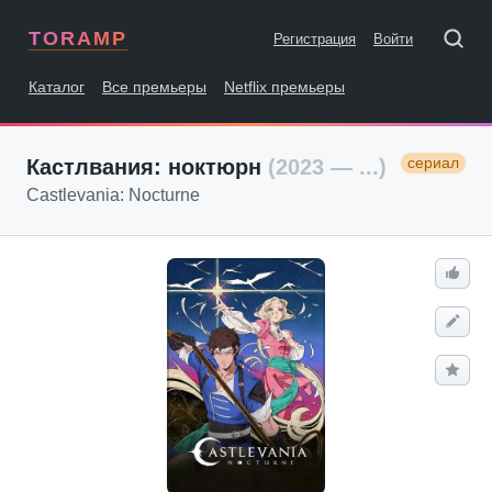
TORAMP
Регистрация
Войти
Каталог
Все премьеры
Netflix премьеры
сериал
Кастлвания: ноктюрн
(2023 — ...)
Castlevania: Nocturne