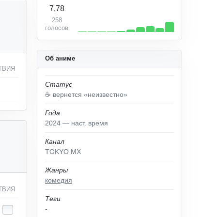
7,78
258
голосов
Об аниме
ТВИЯ
Статус
☕️ вернется «неизвестно»
Года
2024 — наст. время
Канал
TOKYO MX
Жанры
комедия
ТВИЯ
Теги
-