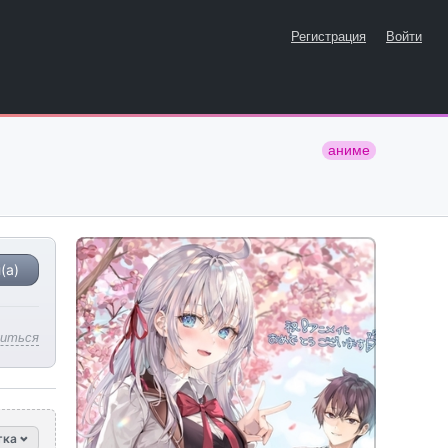
Регистрация
Войти
аниме
(а)
литься
тка