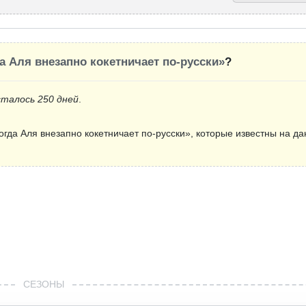
а Аля внезапно кокетничает по-русски»
?
сталось 250 дней
.
гда Аля внезапно кокетничает по-русски», которые известны на д
СЕЗОНЫ