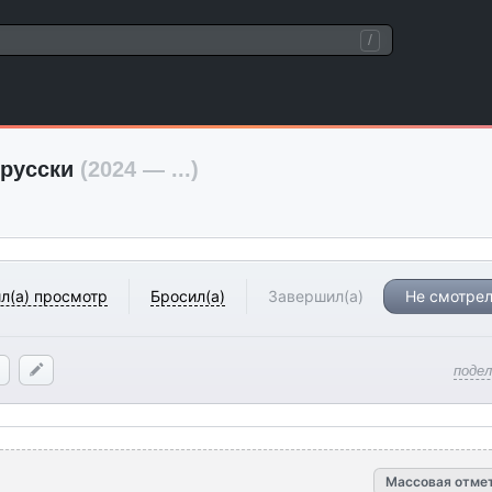
/
-русски
(2024 — ...)
л(а) просмотр
Бросил(а)
Завершил(а)
Не смотрел
поде
Массовая отме