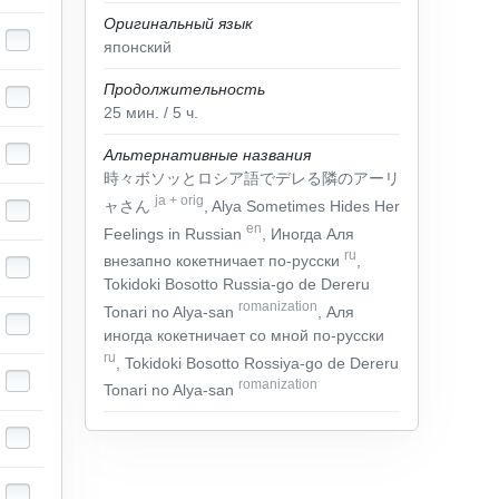
Оригинальный язык
японский
Продолжительность
25
мин.
/ 5
ч.
Альтернативные названия
時々ボソッとロシア語でデレる隣のアーリ
ja
+
orig
ャさん
, Alya Sometimes Hides Her
en
Feelings in Russian
, Иногда Аля
ru
внезапно кокетничает по-русски
,
Tokidoki Bosotto Russia-go de Dereru
romanization
Tonari no Alya-san
, Аля
иногда кокетничает со мной по-русски
ru
, Tokidoki Bosotto Rossiya-go de Dereru
romanization
Tonari no Alya-san