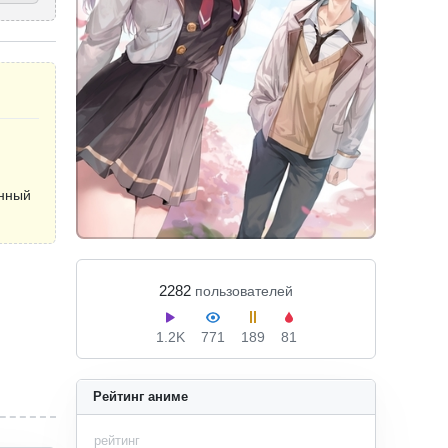
анный
2282
пользователей
1.2K
771
189
81
Рейтинг аниме
рейтинг