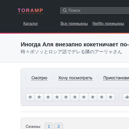
TORAMP
Каталог
Все премьеры
Netflix премьеры
Иногда Аля внезапно кокетничает по
時々ボソッとロシア語でデレる隣のアーリャさん
Смотрю
Хочу посмотреть
Приостанови
Сезоны:
1
2