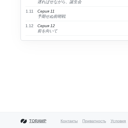
遅ればせながら、誕生会
1.11
Серия 11
予期せぬ前哨戦
1.12
Серия 12
前を向いて
TORAMP
Контакты
Приватность
Условия