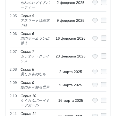
ぬれぬれメイドパ
2 февраля 2025
ーティー
2.05
Серия 5
アスリートは基本
9 февраля 2025
ドM
2.06
Серия 6
君のホームランに
16 февраля 2025
誓う
2.07
Серия 7
カラオケ・クライ
23 февраля 2025
シス
2.08
Серия 8
2 марта 2025
美しきものたち
2.09
Серия 9
9 марта 2025
髪のみぞ知る世界
2.10
Серия 10
かくれんボーイミ
16 марта 2025
ーツガール
2.11
Серия 11
23 марта 2025