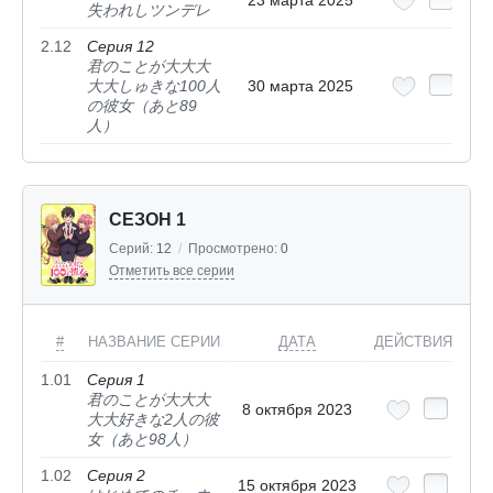
失われしツンデレ
2.12
Серия 12
君のことが大大大
大大しゅきな100人
30 марта 2025
の彼女（あと89
人）
СЕЗОН 1
Серий:
12
/
Просмотрено:
0
Отметить все серии
#
НАЗВАНИЕ СЕРИИ
ДАТА
ДЕЙСТВИЯ
1.01
Серия 1
君のことが大大大
8 октября 2023
大大好きな2人の彼
女（あと98人）
1.02
Серия 2
15 октября 2023