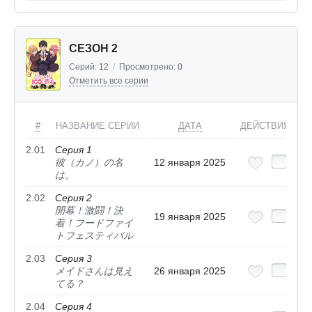
СЕЗОН 2
Серий:
12
/
Просмотрено:
0
Отметить все серии
#
НАЗВАНИЕ СЕРИИ
ДАТА
ДЕЙСТВИЯ
2.01
Серия 1
彼（カノ）の名
12 января 2025
は。
2.02
Серия 2
開幕！激闘！決
19 января 2025
着！フードファイ
トフェスティバル
2.03
Серия 3
メイドさんは見え
26 января 2025
てる？
2.04
Серия 4