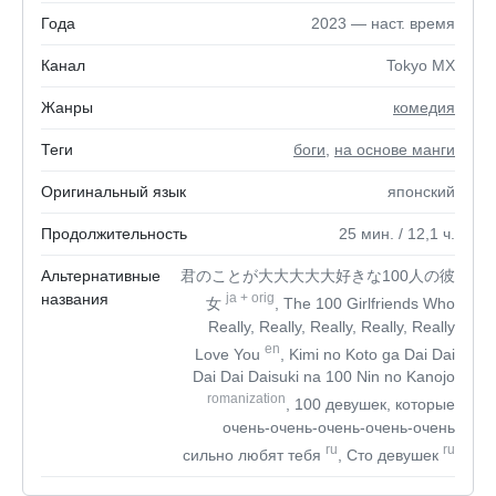
Года
2023 — наст. время
Канал
Tokyo MX
Жанры
комедия
Теги
боги
,
на основе манги
Оригинальный язык
японский
Продолжительность
25
мин.
/ 12,1
ч.
Альтернативные
君のことが大大大大大好きな100人の彼
названия
ja
+
orig
女
, The 100 Girlfriends Who
Really, Really, Really, Really, Really
en
Love You
, Kimi no Koto ga Dai Dai
Dai Dai Daisuki na 100 Nin no Kanojo
romanization
, 100 девушек, которые
очень-очень-очень-очень-очень
ru
ru
сильно любят тебя
, Сто девушек