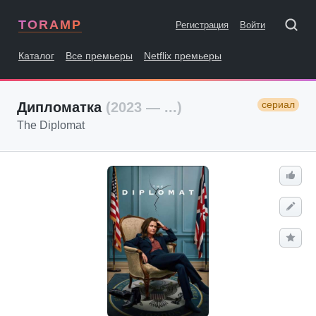
TORAMP
Регистрация
Войти
Каталог
Все премьеры
Netflix премьеры
сериал
Дипломатка
(2023 — ...)
The Diplomat