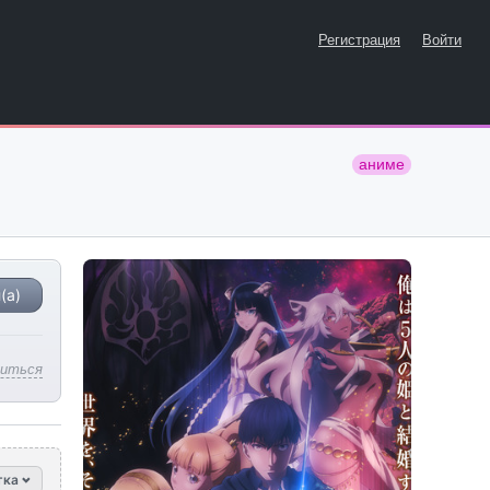
Регистрация
Войти
аниме
(а)
литься
тка