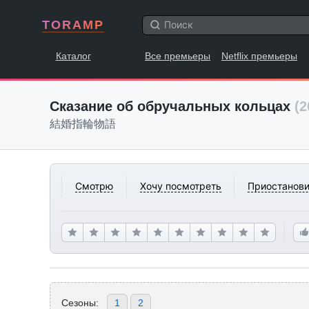
TORAMP
Каталог
Все премьеры
Netflix премьеры
Сказание об обручальных кольцах
(2
結婚指輪物語
Смотрю
Хочу посмотреть
Приостанови
Сезоны:
1
2