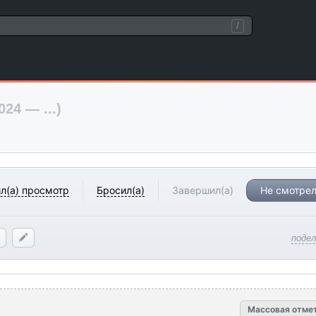
/
024 — ...)
л(а) просмотр
Бросил(а)
Завершил(а)
Не смотрел
поде
Массовая отме