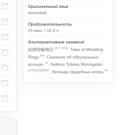
Оригинальный язык
японский
Продолжительность
25
мин.
/ 10,4
ч.
Альтернативные названия
ja
+
orig
結婚指輪物語
, Tales of Wedding
en
Rings
, Сказание об обручальных
ru
кольцах
, Kekkon Yubiwa Monogatari
romanization
ru
, Легенда свадебных колец