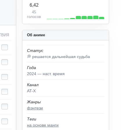
6,42
45
голосов
ТВИЯ
Об аниме
Статус
💭 решается дальнейшая судьба
Года
2024 — наст. время
Канал
AT-X
Жанры
фэнтези
Теги
на основе манги