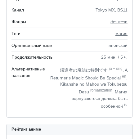
Канал
Tokyo MX, BS11
Жанры
фэнтези
Теги
магия
Оригинальный язык
японский
Продолжительность
25
мин.
/ 5
ч.
Альтернативные
ja
+
orig
帰還者の魔法は特別です
, A
названия
en
Returner's Magic Should Be Special
,
Kikansha no Mahou wa Tokubetsu
romanization
Desu
, Магия
вернувшегося должна быть
ru
особенной
Рейтинг аниме