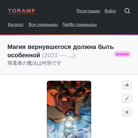
TORAMP
Регистрация
Войти
Каталог
Все премьеры
Netflix премьеры
Магия вернувшегося должна быть
аниме
особенной
(2023 — ...)
帰還者の魔法は特別です