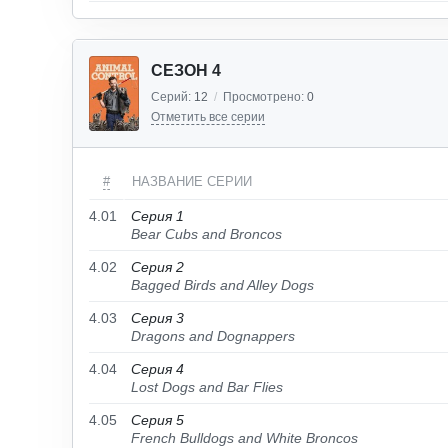
СЕЗОН 4
Серий:
12
/
Просмотрено:
0
Отметить все серии
#
НАЗВАНИЕ СЕРИИ
4.01
Серия 1
Bear Cubs and Broncos
4.02
Серия 2
Bagged Birds and Alley Dogs
4.03
Серия 3
Dragons and Dognappers
4.04
Серия 4
Lost Dogs and Bar Flies
4.05
Серия 5
French Bulldogs and White Broncos