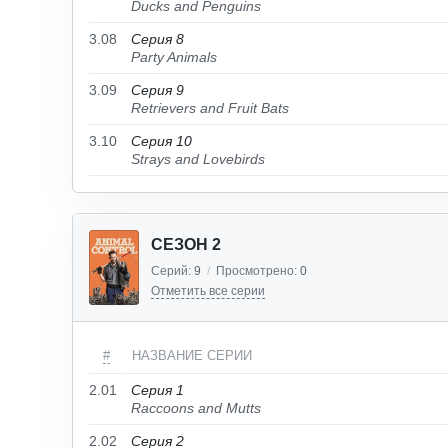
Ducks and Penguins
3.08
Серия 8
Party Animals
3.09
Серия 9
Retrievers and Fruit Bats
3.10
Серия 10
Strays and Lovebirds
СЕЗОН 2
Серий:
9
/
Просмотрено:
0
Отметить все серии
#
НАЗВАНИЕ СЕРИИ
2.01
Серия 1
Raccoons and Mutts
2.02
Серия 2