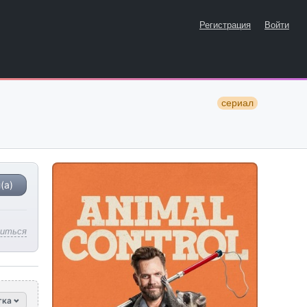
Регистрация
Войти
сериал
(а)
литься
тка