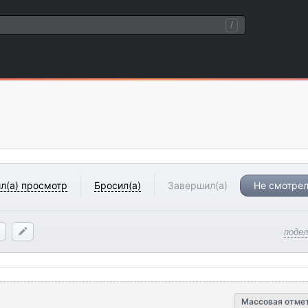
/
л(а) просмотр
Бросил(а)
Завершил(а)
Не смотрел
поде
Массовая отме