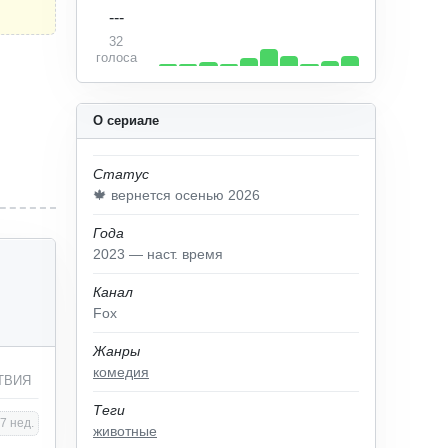
---
32
голоса
О сериале
Статус
🍁 вернется осенью 2026
Года
2023 — наст. время
Канал
Fox
Жанры
комедия
ТВИЯ
Теги
7 нед.
животные