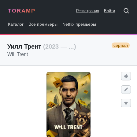
TORAMP
Регистрация
Войти
Каталог
Все премьеры
Netflix премьеры
сериал
Уилл Трент
(2023 — ...)
Will Trent