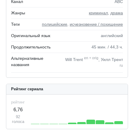
Канал
ABC
Жанры
криминал
,
драма
Теги
полицейские
,
исчезновение / похищение
Оригинальный язык
английский
Продолжительность
45
мин.
/ 44,3
ч.
Альтернативные
en
+
orig
Will Trent
, Уилл Трент
названия
ru
Рейтинг сериала
рейтинг
6,76
92
голоса