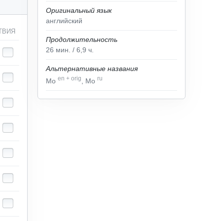
Оригинальный язык
английский
ТВИЯ
Продолжительность
26
мин.
/ 6,9
ч.
Альтернативные названия
en
+
orig
ru
Mo
, Мо