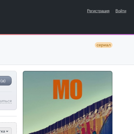
Регистрация
Войти
сериал
(а)
литься
тка