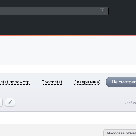
/
л(а) просмотр
Бросил(а)
Завершил(а)
Не смотрел
поде
Массовая отме