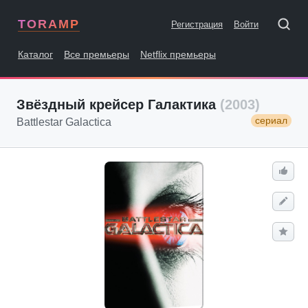
TORAMP
Регистрация
Войти
Каталог
Все премьеры
Netflix премьеры
Звёздный крейсер Галактика
(2003)
сериал
Battlestar Galactica