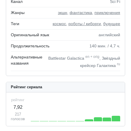
Канал
Sci Fi
Жанры
экшн
,
фантастика
,
приключения
Теги
космос
,
роботы / киборги
,
будущее
Оригинальный язык
английский
Продолжительность
140
мин.
/ 4,7
ч.
Альтернативные
en
+
orig
Battlestar Galactica
, Звёздный
названия
ru
крейсер Галактика
Рейтинг сериала
рейтинг
7,92
217
голосов