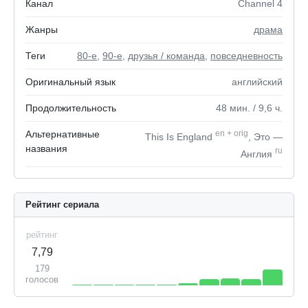
Канал
Channel 4
Жанры
драма
Теги
80-е
,
90-е
,
друзья / команда
,
повседневность
Оригинальный язык
английский
Продолжительность
48
мин.
/ 9,6
ч.
Альтернативные
en
+
orig
This Is England
, Это —
названия
ru
Англия
Рейтинг сериала
рейтинг
7,79
179
голосов