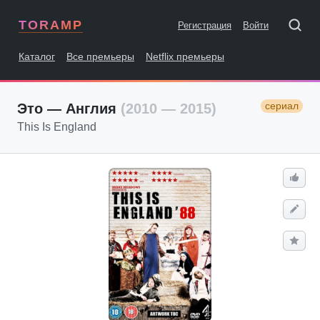
TORAMP
Регистрация
Войти
Каталог
Все премьеры
Netflix премьеры
сериал
Это — Англия
(2010 — 2015)
This Is England