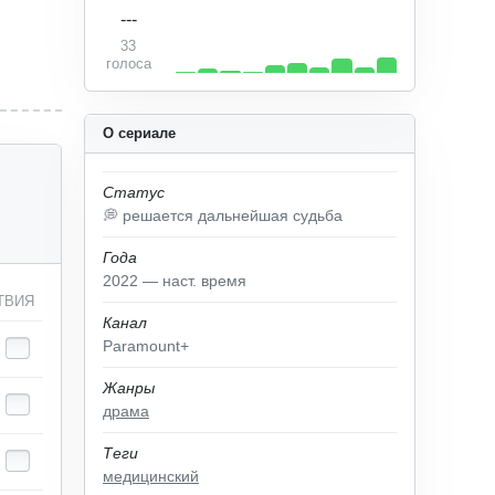
---
33
голоса
О сериале
Статус
💭 решается дальнейшая судьба
Года
2022 — наст. время
ТВИЯ
Канал
Paramount+
Жанры
драма
Теги
медицинский