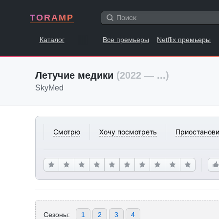
TORAMP
Каталог
Все премьеры
Netflix премьеры
Летучие медики
(2022 — ...)
SkyMed
Смотрю
Хочу посмотреть
Приостанови
Сезоны:
1
2
3
4