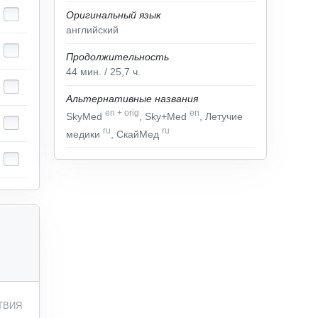
Оригинальный язык
английский
Продолжительность
44
мин.
/ 25,7
ч.
Альтернативные названия
en
+
orig
en
SkyMed
, Sky+Med
, Летучие
ru
ru
медики
, СкайМед
ТВИЯ