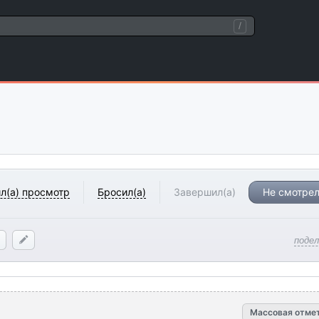
/
л(а) просмотр
Бросил(а)
Завершил(а)
Не смотрел
поде
Массовая отме