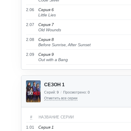
Code Silver
2.06
Серия 6
Little Lies
2.07
Серия 7
Old Wounds
2.08
Серия 8
Before Sunrise, After Sunset
2.09
Серия 9
Out with a Bang
СЕЗОН 1
Серий:
9
/
Просмотрено:
0
Отметить все серии
#
НАЗВАНИЕ СЕРИИ
1.01
Серия 1