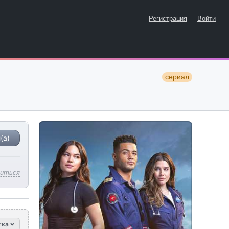
Регистрация
Войти
сериал
(а)
литься
тка