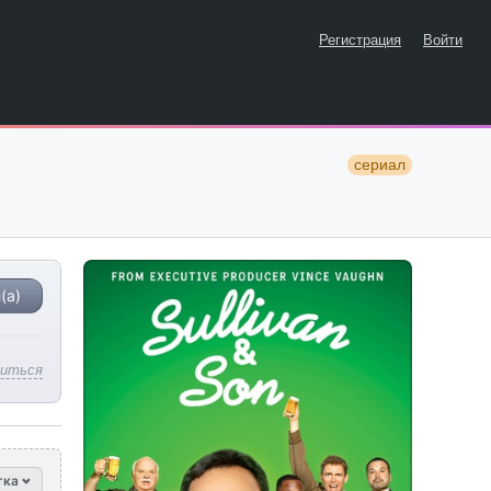
Регистрация
Войти
сериал
(а)
литься
тка