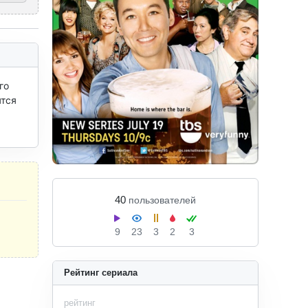
о 
тся 
40
пользователей
9
23
3
2
3
Рейтинг сериала
рейтинг