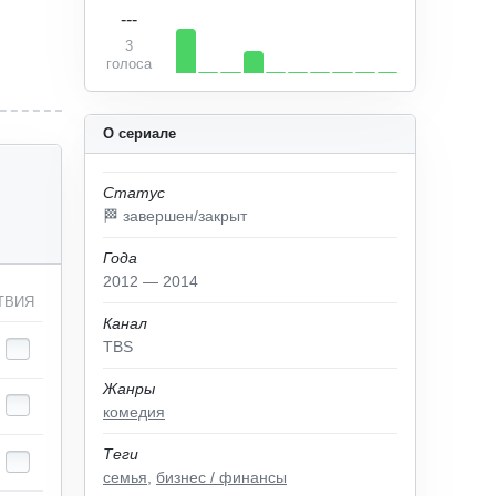
---
3
голоса
О сериале
Статус
🏁 завершен/закрыт
Года
2012 — 2014
ТВИЯ
Канал
TBS
Жанры
комедия
Теги
семья
,
бизнес / финансы