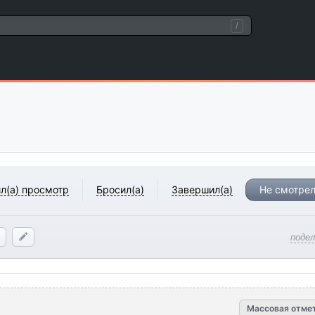
/
л(а) просмотр
Бросил(а)
Завершил(а)
Не смотрел
поде
Массовая отме