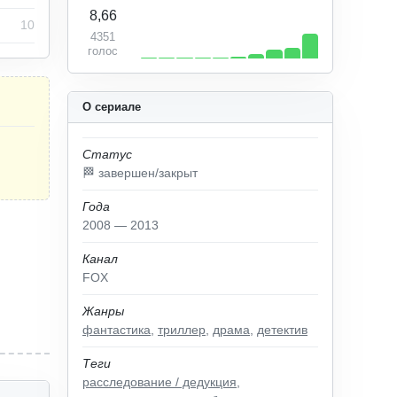
8,66
10
4351
голос
О сериале
Статус
🏁 завершен/закрыт
Года
2008 — 2013
Канал
FOX
Жанры
фантастика
,
триллер
,
драма
,
детектив
Теги
расследование / дедукция
,