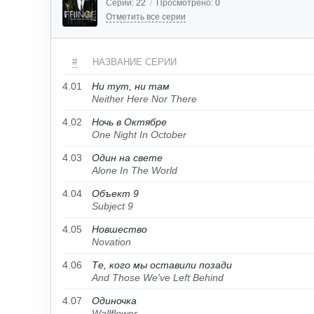
Серий:
22
/
Просмотрено:
0
Отметить все серии
#
НАЗВАНИЕ СЕРИИ
4.01
Ни тут, ни там
Neither Here Nor There
4.02
Ночь в Октябре
One Night In October
4.03
Один на свете
Alone In The World
4.04
Объект 9
Subject 9
4.05
Новшество
Novation
4.06
Те, кого мы оставили позади
And Those We've Left Behind
4.07
Одиночка
Wallflower