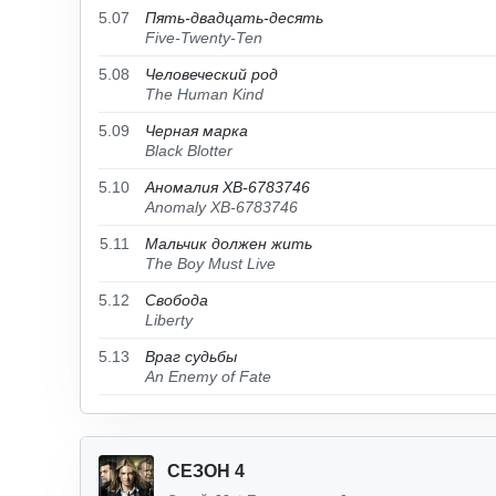
5.07
Пять-двадцать-десять
Five-Twenty-Ten
5.08
Человеческий род
The Human Kind
5.09
Черная марка
Black Blotter
5.10
Аномалия XB-6783746
Anomaly XB-6783746
5.11
Мальчик должен жить
The Boy Must Live
5.12
Свобода
Liberty
5.13
Враг судьбы
An Enemy of Fate
СЕЗОН 4