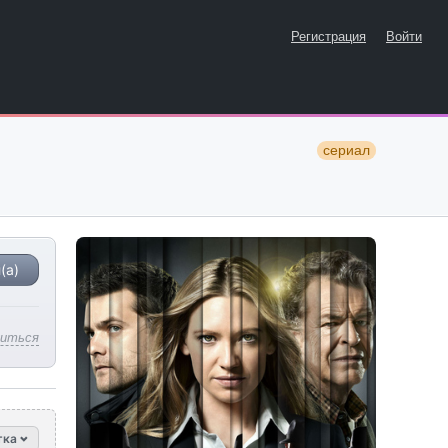
Регистрация
Войти
сериал
(а)
литься
тка