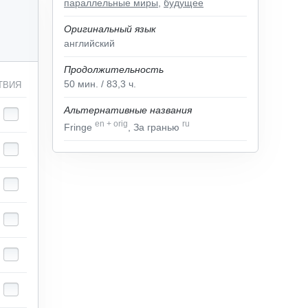
параллельные миры
,
будущее
Оригинальный язык
английский
Продолжительность
50
мин.
/ 83,3
ч.
ТВИЯ
Альтернативные названия
en
+
orig
ru
Fringe
, За гранью