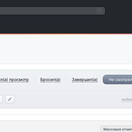
/
л(а) просмотр
Бросил(а)
Завершил(а)
Не смотрел
поде
Массовая отме