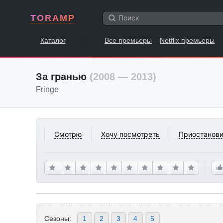
TORAMP
Каталог
Все премьеры
Netflix премьеры
За гранью
(2008 — 2013)
Fringe
Смотрю
Хочу посмотреть
Приостанови
Сезоны:
1
2
3
4
5