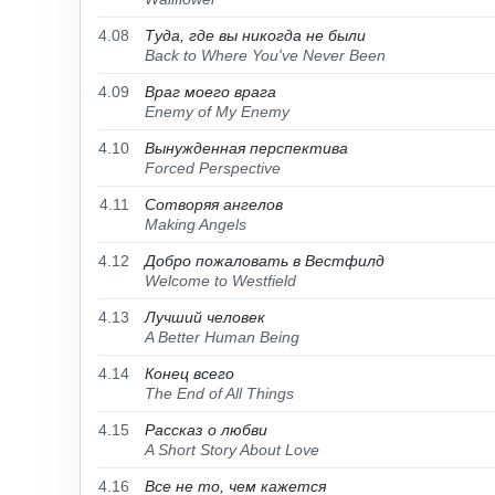
4.08
Туда, где вы никогда не были
Back to Where You've Never Been
4.09
Враг моего врага
Enemy of My Enemy
4.10
Вынужденная перспектива
Forced Perspective
4.11
Сотворяя ангелов
Making Angels
4.12
Добро пожаловать в Вестфилд
Welcome to Westfield
4.13
Лучший человек
A Better Human Being
4.14
Конец всего
The End of All Things
4.15
Рассказ о любви
A Short Story About Love
4.16
Все не то, чем кажется