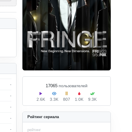
-
17065
пользователей
-
2.6K
3.3K
807
1.0K
9.3K
-
Рейтинг сериала
-
-
рейтинг