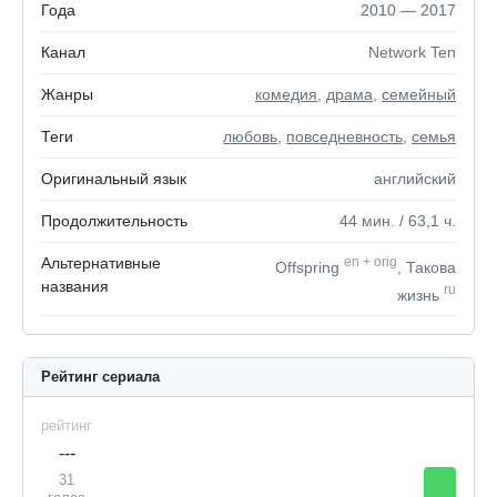
Года
2010 — 2017
Канал
Network Ten
Жанры
комедия
,
драма
,
семейный
Теги
любовь
,
повседневность
,
семья
Оригинальный язык
английский
Продолжительность
44
мин.
/ 63,1
ч.
Альтернативные
en
+
orig
Offspring
, Такова
названия
ru
жизнь
Рейтинг сериала
рейтинг
---
31