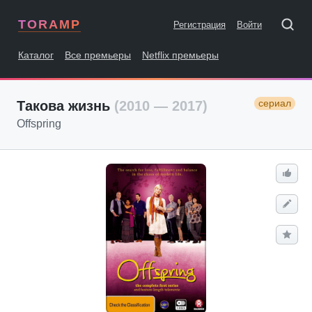
TORAMP
Регистрация
Войти
Каталог
Все премьеры
Netflix премьеры
сериал
Такова жизнь
(2010 — 2017)
Offspring