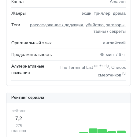
Канал
Amazon
Жанры
экшн
,
триллер
,
драма
Теги
расследование / дедукция
,
убийство
,
заговоры
,
тайны / секреты
Оригинальный язык
английский
Продолжительность
45
мин.
/ 6
ч.
Альтернативные
en
+
orig
The Terminal List
, Список
названия
ru
смертников
Рейтинг сериала
рейтинг
7,2
275
голосов