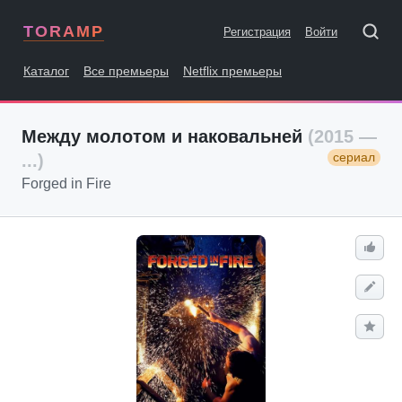
TORAMP
Регистрация
Войти
Каталог
Все премьеры
Netflix премьеры
Между молотом и наковальней
(2015 —
сериал
...)
Forged in Fire