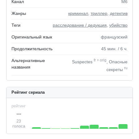
Канал
M6
Жанры
криминал
,
триллер
,
детектив
Теги
расследование / дедукция
,
убийство
Оригинальный язык
французский
Продолжительность
45
мин.
/ 6
ч.
Альтернативные
fr
+
orig
Suspectes
, Опасные
названия
ru
секреты
Рейтинг сериала
рейтинг
---
23
голоса