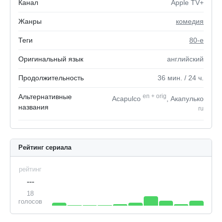
Канал
Apple TV+
Жанры
комедия
Теги
80-е
Оригинальный язык
английский
Продолжительность
36
мин.
/ 24
ч.
Альтернативные
en
+
orig
Acapulco
, Акапулько
названия
ru
Рейтинг сериала
рейтинг
---
18
голосов