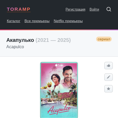
TORAMP
Регистрация
Войти
Каталог
Все премьеры
Netflix премьеры
сериал
Акапулько
(2021 — 2025)
Acapulco