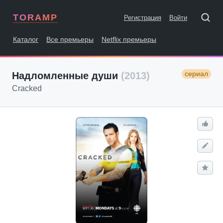
TORAMP
Регистрация
Войти
Каталог
Все премьеры
Netflix премьеры
сериал
Надломленные души
(2013)
Cracked