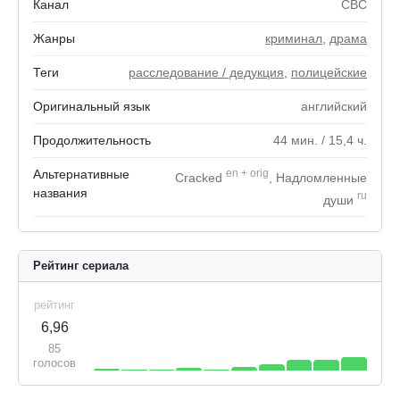
Канал
CBC
Жанры
криминал
,
драма
Теги
расследование / дедукция
,
полицейские
Оригинальный язык
английский
Продолжительность
44
мин.
/ 15,4
ч.
Альтернативные
en
+
orig
Cracked
, Надломленные
названия
ru
души
Рейтинг сериала
рейтинг
6,96
85
голосов