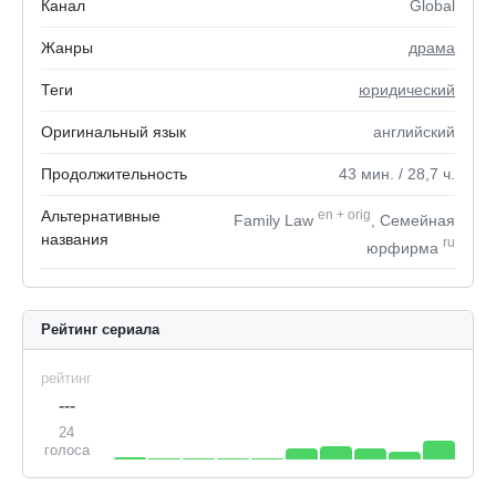
Канал
Global
Жанры
драма
Теги
юридический
Оригинальный язык
английский
Продолжительность
43
мин.
/ 28,7
ч.
Альтернативные
en
+
orig
Family Law
, Семейная
названия
ru
юрфирма
Рейтинг сериала
рейтинг
---
24
голоса