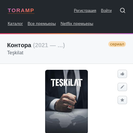
TORAMP
Регистрация
Войти
Каталог
Все премьеры
Netflix премьеры
сериал
Контора
(2021 — ...)
Teşkilat