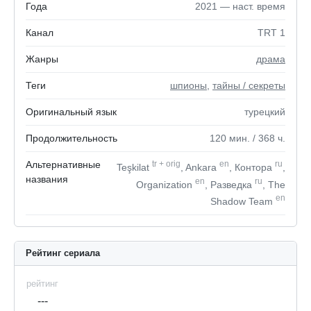
Года
2021 — наст. время
Канал
TRT 1
Жанры
драма
Теги
шпионы
,
тайны / секреты
Оригинальный язык
турецкий
Продолжительность
120
мин.
/ 368
ч.
Альтернативные
tr
+
orig
en
ru
Teşkilat
, Ankara
, Контора
,
названия
en
ru
Organization
, Разведка
, The
en
Shadow Team
Рейтинг сериала
рейтинг
---