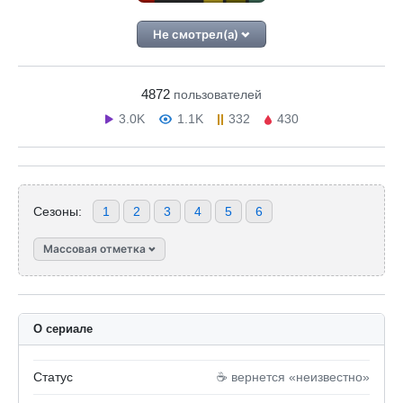
Не смотрел(а)
4872
пользователей
3.0K
1.1K
332
430
Сезоны:
1
2
3
4
5
6
Массовая отметка
О сериале
Статус
☕️ вернется «неизвестно»