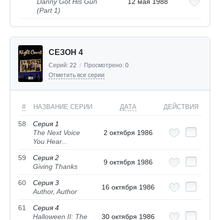
Danny Got His Gun
12 мая 1988
(Part 1)
СЕЗОН 4
Серий:
22
/
Просмотрено:
0
Отметить все серии
#
НАЗВАНИЕ СЕРИИ
ДАТА
ДЕЙСТВИЯ
58
Серия 1
The Next Voice
2 октября 1986
You Hear...
59
Серия 2
9 октября 1986
Giving Thanks
60
Серия 3
16 октября 1986
Author, Author
61
Серия 4
Halloween II: The
30 октября 1986