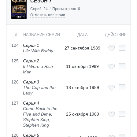
СЕЗОН 7
Серий:
24
/
Просмотрено:
0
Отметить все серии
#
НАЗВАНИЕ СЕРИИ
ДАТА
ДЕЙСТВИЯ
124
Серия 1
27 сентября 1989
Life With Buddy
125
Серия 2
If I Were a Rich
11 октября 1989
Man
126
Серия 3
The Cop and the
18 октября 1989
Lady
127
Серия 4
Come Back to the
Five and Dime,
25 октября 1989
Stephen King,
Stephen King
128
Серия 5