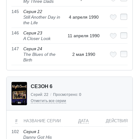
My Three Dads
145
Серия 22
Still Another Day in
4 апреля 1990
the Life
146
Серия 23
11 апреля 1990
A Closer Look
147
Серия 24
The Blues of the
2 мая 1990
Birth
СЕЗОН 6
Серий:
22
/
Просмотрено:
0
Отметить все серии
#
НАЗВАНИЕ СЕРИИ
ДАТА
ДЕЙСТВИЯ
102
Серия 1
Danny Got His