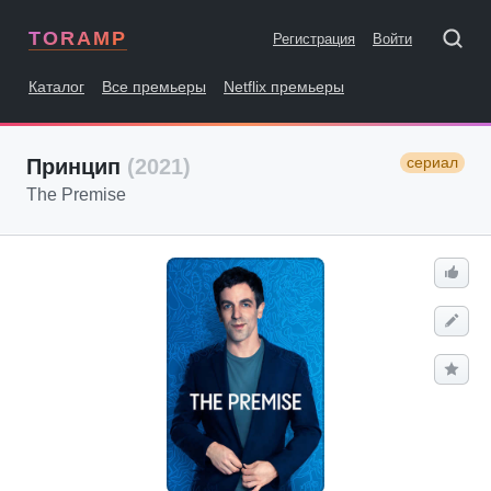
TORAMP
Регистрация
Войти
Каталог
Все премьеры
Netflix премьеры
сериал
Принцип
(2021)
The Premise