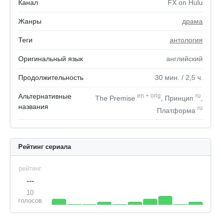
Канал
FX on Hulu
Жанры
драма
Теги
антология
Оригинальный язык
английский
Продолжительность
30
мин.
/ 2,5
ч.
Альтернативные
en
+
orig
ru
The Premise
, Принцип
,
названия
ru
Платформа
Рейтинг сериала
рейтинг
---
10
голосов