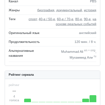
Канал
PBS
Жанры
биография
,
документальный
,
история
Теги
спорт
,
40-е / 50-е
,
60-е / 70-е
,
80-е
,
90-е
,
на
основе реальных событий
Оригинальный язык
английский
Продолжительность
120
мин.
/ 8
ч.
Альтернативные
en
+
orig
Muhammad Ali
,
названия
ru
Мухаммед Али
Рейтинг сериала
рейтинг
---
4
голоса