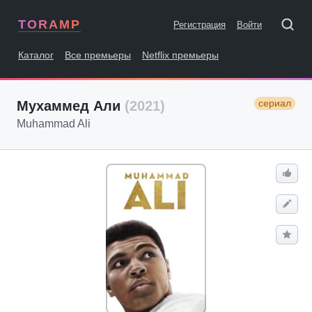
TORAMP
Регистрация
Войти
Каталог
Все премьеры
Netflix премьеры
сериал
Мухаммед Али
(2021)
Muhammad Ali