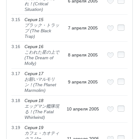
6 апреля 2005
れ！(Critical
Situation)
3.15
Серия 15
ブラック・トラッ
7 апреля 2005
プ (The Black
Trap)
3.16
Серия 16
こわれた星の上で
8 апреля 2005
(The Dream of
Molly)
3.17
Серия 17
お願いマルモリ
9 апреля 2005
ン！(The Planet
Marmolim)
3.18
Серия 18
エッグマン艦隊現
10 апреля 2005
る！(The Fatal
Whirlwind)
3.19
Серия 19
カフェ・カオティ
クス (An
11 апреля 2005