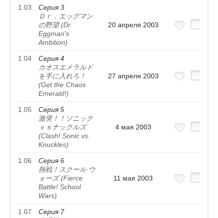
1.03
Серия 3
Ｄｒ．エッグマン
の野望 (Dr.
20 апреля 2003
Eggman's
Ambition)
1.04
Серия 4
カオスエメラルド
を手に入れろ！
27 апреля 2003
(Get the Chaos
Emerald!)
1.05
Серия 5
激突！！ソニック
ｖｓナックルズ
4 мая 2003
(Clash! Sonic vs.
Knuckles)
1.06
Серия 6
熱戦！スクール·ウ
ォーズ (Fierce
11 мая 2003
Battle! School
Wars)
1.07
Серия 7