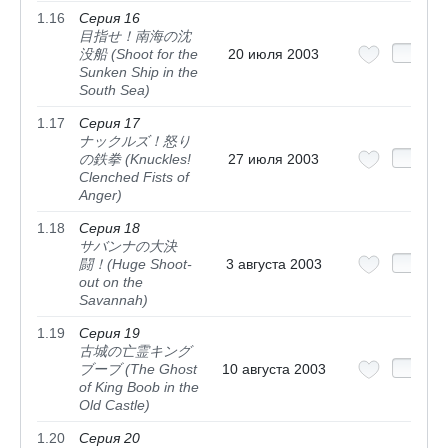
1.16
Серия 16
目指せ！南海の沈
没船 (Shoot for the
20 июля 2003
Sunken Ship in the
South Sea)
1.17
Серия 17
ナックルズ！怒り
の鉄拳 (Knuckles!
27 июля 2003
Clenched Fists of
Anger)
1.18
Серия 18
サバンナの大決
闘！(Huge Shoot-
3 августа 2003
out on the
Savannah)
1.19
Серия 19
古城の亡霊キング
ブーブ (The Ghost
10 августа 2003
of King Boob in the
Old Castle)
1.20
Серия 20