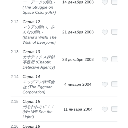
ー・アークの戦い
14 декабря 2003
(The Struggle on
Space Colony Ark)
2.12
Серия 12
マリアの願い、み
んなの願い
21 декабря 2003
(Maria's Wish! The
Wish of Everyone)
2.13
Серия 13
カオティクス探偵
28 декабря 2003
事務所 (Chaotix
Detective Agency)
2.14
Серия 14
エッグマン株式会
4 января 2004
社 (The Eggman
Corporation)
2.15
Серия 15
光をわれらに！！
11 января 2004
(We Will See the
Light!)
2.16
Серия 16