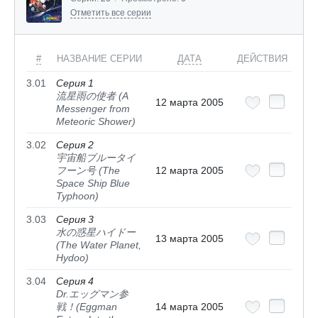
Отметить все серии
#
НАЗВАНИЕ СЕРИИ
ДАТА
ДЕЙСТВИЯ
3.01
Серия 1
流星雨の使者 (A
12 марта 2005
Messenger from
Meteoric Shower)
3.02
Серия 2
宇宙船ブルータイ
フーン号 (The
12 марта 2005
Space Ship Blue
Typhoon)
3.03
Серия 3
水の惑星ハイドー
13 марта 2005
(The Water Planet,
Hydoo)
3.04
Серия 4
Dr.エッグマン参
戦！(Eggman
14 марта 2005