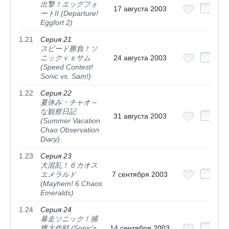
出撃！エッグフォ
17 августа 2003
ートII (Departure!
Eggfort 2)
1.21
Серия 21
スピード勝負！ソ
ニックｖｓサム
24 августа 2003
(Speed Contest!
Sonic vs. Sam!)
1.22
Серия 22
夏休み・チャオ～
な観察日記
31 августа 2003
(Summer Vacation
Chao Observation
Diary)
1.23
Серия 23
大混乱！６カオス
エメラルド
7 сентября 2003
(Mayhem! 6 Chaos
Emeralds)
1.24
Серия 24
暴走ソニック！捕
獲大作戦 (Sonic's
14 сентября 2003