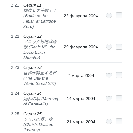
2.21
Серия 21
緯度０大決戦！！
(Battle to the
22 февраля 2004
Finish at Latitude
Zero)
2.22
Серия 22
ソニック対地底怪
獣 (Sonic VS. the
29 февраля 2004
Deep Earth
Monster)
2.23
Серия 23
世界が静止する日
7 марта 2004
(The Day the
World Stood Still)
2.24
Серия 24
別れの朝 (Morning
14 марта 2004
of Farewells)
2.25
Серия 25
クリスの長い旅
21 марта 2004
(Chris's Desired
Journey)