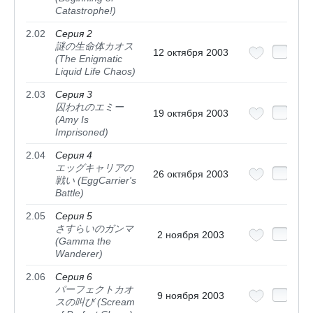
Catastrophe!)
2.02
Серия 2
謎の生命体カオス
12 октября 2003
(The Enigmatic
Liquid Life Chaos)
2.03
Серия 3
囚われのエミー
19 октября 2003
(Amy Is
Imprisoned)
2.04
Серия 4
エッグキャリアの
26 октября 2003
戦い (EggCarrier's
Battle)
2.05
Серия 5
さすらいのガンマ
2 ноября 2003
(Gamma the
Wanderer)
2.06
Серия 6
パーフェクトカオ
9 ноября 2003
スの叫び (Scream