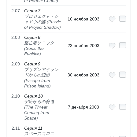
of Perfect Chaos)
2.07
Серия 7
プロジェクト・シ
16 ноября 2003
ャドウの謎 (Puzzle
of Project Shadow)
2.08
Серия 8
逃亡者ソニック
23 ноября 2003
(Sonic the
Fugitive)
2.09
Серия 9
プリズンアイラン
ドからの脱出
30 ноября 2003
(Escape from
Prison Island)
2.10
Серия 10
宇宙からの脅迫
(The Threat
7 декабря 2003
Coming from
Space)
2.11
Серия 11
スペースコロニ