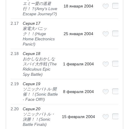
エミー愛の逃避
18 января 2004
行！？(Amy's Love
Escape Journey!?)
2.17
Серия 17
家電大パニッ
ク！！(Huge
25 января 2004
Home Electronics
Panic!)
2.18
Серия 18
おかしなおかしな
スパイ大作戦 (The
1 февраля 2004
Ridiculous Epic
Spy Battle)
2.19
Серия 19
ソニックバトル·開
8 февраля 2004
催！！(Sonic Battle
- Face Off!!)
2.20
Серия 20
ソニックバトル・
15 февраля 2004
決勝！！(Sonic
Battle Finals)