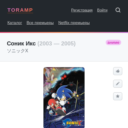
TORAMP
Регистрация
Войти
Каталог
Все премьеры
Netflix премьеры
аниме
Соник Икс
(2003 — 2005)
ソニックX