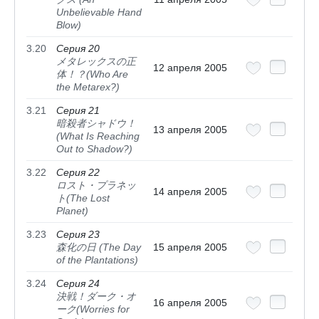
Unbelievable Hand
Blow)
3.20
Серия 20
メタレックスの正
12 апреля 2005
体！？(Who Are
the Metarex?)
3.21
Серия 21
暗殺者シャドウ！
13 апреля 2005
(What Is Reaching
Out to Shadow?)
3.22
Серия 22
ロスト・プラネッ
14 апреля 2005
ト(The Lost
Planet)
3.23
Серия 23
森化の日 (The Day
15 апреля 2005
of the Plantations)
3.24
Серия 24
決戦！ダーク・オ
16 апреля 2005
ーク(Worries for