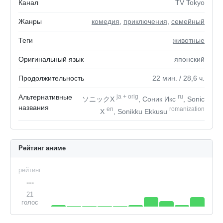
Канал
TV Tokyo
Жанры
комедия
,
приключения
,
семейный
Теги
животные
Оригинальный язык
японский
Продолжительность
22
мин.
/ 28,6
ч.
Альтернативные
ja
+
orig
ru
ソニックX
, Соник Икс
, Sonic
названия
en
romanization
X
, Sonikku Ekkusu
Рейтинг аниме
рейтинг
---
21
голос