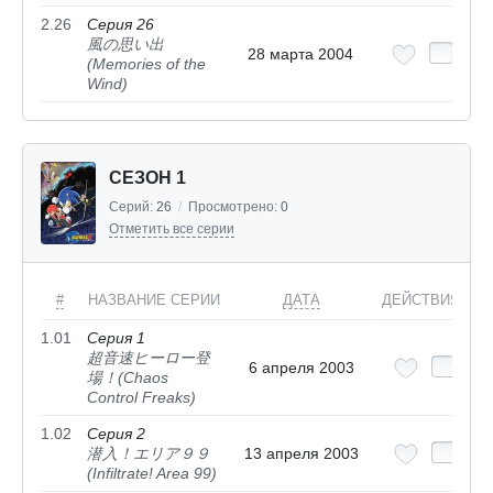
2.26
Серия 26
風の思い出
28 марта 2004
(Memories of the
Wind)
СЕЗОН 1
Серий:
26
/
Просмотрено:
0
Отметить все серии
#
НАЗВАНИЕ СЕРИИ
ДАТА
ДЕЙСТВИЯ
1.01
Серия 1
超音速ヒーロー登
6 апреля 2003
場！(Chaos
Control Freaks)
1.02
Серия 2
潜入！エリア９９
13 апреля 2003
(Infiltrate! Area 99)