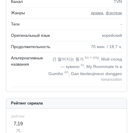
Канал
TVN
Жанры
драма
,
фэнтези
Теги
-
Оригинальный язык
корейский
Продолжительность
70
мин.
/ 18,7
ч.
Альтернативные
ko
+
orig
간 떨어지는 동거
, Мой сосед
названия
ru
— кумихо
, My Roommate Is a
en
Gumiho
, Gan tteoleojineun donggeo
romanization
Рейтинг сериала
рейтинг
7,19
75