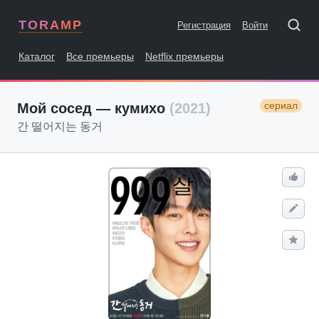
TORAMP
Регистрация
Войти
Каталог
Все премьеры
Netflix премьеры
сериал
Мой сосед — кумихо
(2021)
간 떨어지는 동거