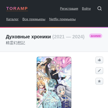
TORAMP
Регистрация
Войти
Каталог
Все премьеры
Netflix премьеры
аниме
Духовные хроники
(2021 — 2024)
精霊幻想記