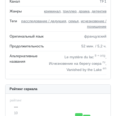
Канал
TF1
Жанры
криминал
,
триллер
,
драма
,
детектив
Теги
расследование / дедукция
,
семья
,
исчезновение /
похищение
Оригинальный язык
французский
Продолжительность
52
мин.
/ 5,2
ч.
Альтернативные
fr
+
orig
Le mystère du lac
,
названия
ru
Исчезновение на берегу озера
,
en
Vanished by the Lake
Рейтинг сериала
рейтинг
---
10